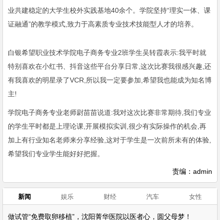
业共建稳定的大学生校外实践基地40余个。学院坚持“理实一体、课
证融通”的教学模式,致力于高素质专业技术技能型人才的培养。
白银希望职业技术学院电子商务专业2班学生吴转霞表示:我平时就
特别喜欢在小红书、抖音这些平台分享日常,这次比赛我很感兴趣,还
有我喜欢的明星录了VCR,所以我一定要参加,希望我也能成为知名博
主!
学院电子商务专业老师尉苗苗说道:我对这次比赛非常期待,我们专业
的学生平时都是上理论课,开展模拟实训,很少有实际操作的机会,再
加上有行业知名老师来分享经验,这对于学生是一次前所未有的体验,
希望我们专业学生能好好把握。
责编：admin
新闻
娱乐
财经
汽车
女性
做试管“免费取卵移植”，沈阳菁华医院以医者心，圆父母梦！