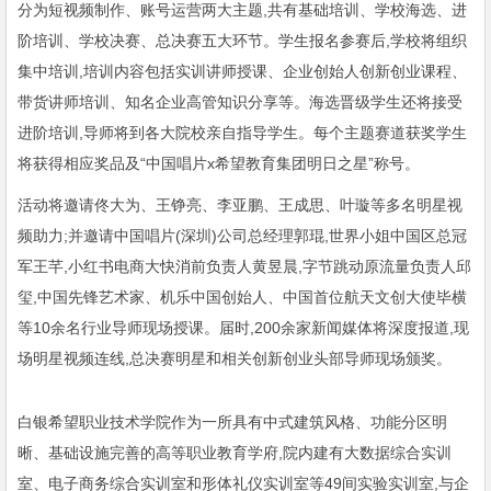
分为短视频制作、账号运营两大主题,共有基础培训、学校海选、进
阶培训、学校决赛、总决赛五大环节。学生报名参赛后,学校将组织
集中培训,培训内容包括实训讲师授课、企业创始人创新创业课程、
带货讲师培训、知名企业高管知识分享等。海选晋级学生还将接受
进阶培训,导师将到各大院校亲自指导学生。每个主题赛道获奖学生
将获得相应奖品及“中国唱片x希望教育集团明日之星”称号。
活动将邀请佟大为、王铮亮、李亚鹏、王成思、叶璇等多名明星视
频助力;并邀请中国唱片(深圳)公司总经理郭琨,世界小姐中国区总冠
军王芊,小红书电商大快消前负责人黄昱晨,字节跳动原流量负责人邱
玺,中国先锋艺术家、机乐中国创始人、中国首位航天文创大使毕横
等10余名行业导师现场授课。届时,200余家新闻媒体将深度报道,现
场明星视频连线,总决赛明星和相关创新创业头部导师现场颁奖。
白银希望职业技术学院作为一所具有中式建筑风格、功能分区明
晰、基础设施完善的高等职业教育学府,院内建有大数据综合实训
室、电子商务综合实训室和形体礼仪实训室等49间实验实训室,与企