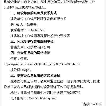
机械炉排炉+1台44t/h的中温中压(400℃，4.0MPa)余热锅炉+1台
3.5MW 背压式汽轮发电机组。
二
、建设单位的名称及联系方式
建设单位：白银三峰环保发电有限公司
联 系 人：张主任
联系电话：15343676518
通讯地址：白银国家高新技术产业开发区
三
、环境影响报告书编制单位
甘肃安卓工程技术有限公司
四
、公众意见表的网络连接
链接：链接:
https://pan.baidu.com/s/1QFwET_vpJd8b2XmZKmhnfw
提取码: zwpf 。
五
、提交公众意见表的方式和途径
在本次信息公示后，公众可通过信函、电子邮件的方式，向建
设单位发表自己对该项目建设及环评工作的意见和看法。
地址：甘肃省兰州市七里河区中天建广场2幢7层
电子邮箱：2459651666@qq.com
责编：admin