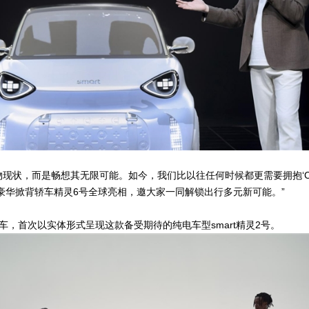
物现状，而是畅想其无限可能。如今，我们比以往任何时候都更需要拥抱‘Change
豪华掀背轿车精灵6号全球亮相，邀大家一同解锁出行多元新可能。”
概念车，首次以实体形式呈现这款备受期待的纯电车型smart精灵2号。