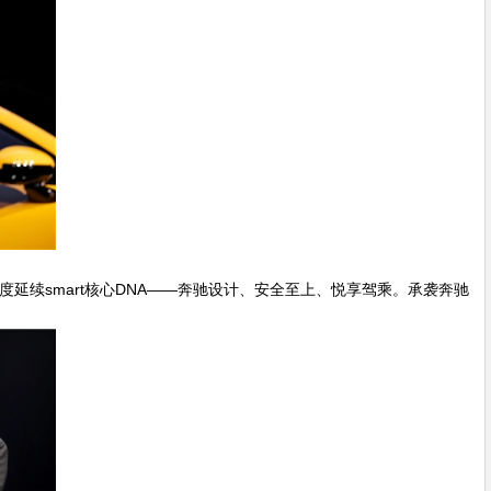
度延续smart核心DNA——奔驰设计、安全至上、悦享驾乘。承袭奔驰