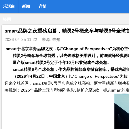
乐活白
新闻
详情
银网
smart品牌之夜重磅启幕，精灵2号概念车与精灵6号全球
2026-04-25 11:22
来源: 未知
smart
于北京举办品牌之夜，以
“Change of Perspectives”
为核心
主
精灵
2
号概念车全球首秀，以先锋破格美学设计，
前瞻演绎
经典两
量产版
smart
精灵
2
号定于今年
10
月巴黎完成全球亮相。
smart
精灵
6
号全球亮相，作为品牌首款豪华掀背轿车，搭载先进
（
2026
年
4
月
22
日，中国北京）
以“Change of Perspe
迎来全球首秀，smart精灵6号同步完成全球亮相。两大重磅新车联袂
略规划：2026年品牌全球车型矩阵将从3款扩充至5款，标志smar