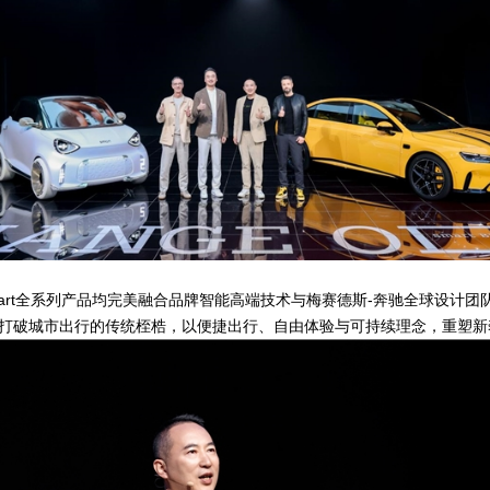
smart全系列产品均完美融合品牌智能高端技术与梅赛德斯-奔驰全球设
ves”发出公开邀约，打破城市出行的传统桎梏，以便捷出行、自由体验与可持续理念，